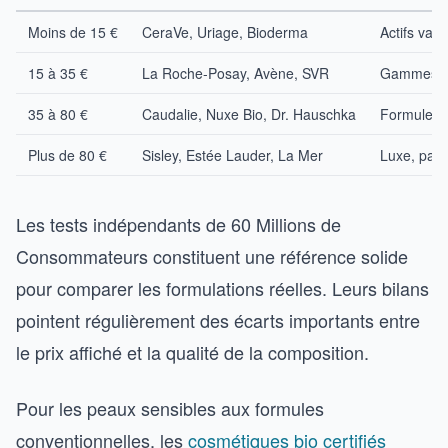
Moins de 15 €
CeraVe, Uriage, Bioderma
Actifs val
15 à 35 €
La Roche-Posay, Avène, SVR
Gammes sp
35 à 80 €
Caudalie, Nuxe Bio, Dr. Hauschka
Formules n
Plus de 80 €
Sisley, Estée Lauder, La Mer
Luxe, pac
Les tests indépendants de 60 Millions de
Consommateurs constituent une référence solide
pour comparer les formulations réelles. Leurs bilans
pointent régulièrement des écarts importants entre
le prix affiché et la qualité de la composition.
Pour les peaux sensibles aux formules
conventionnelles, les
cosmétiques bio certifiés