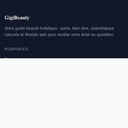
GigiBeauty
Votre guide beauté holistique : soins, bien-être, cosmétiques
naturels et lifestyle sain pour révéler votre éclat au quotidien
RUBRIQUES
Beauté
Santé & Bien-être
Beauté Naturelle
Fitness & Lifestyle
INFORMATIONS
À propos
Mentions légales