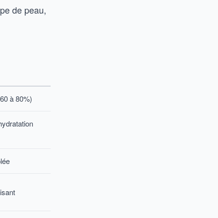
type de peau,
(60 à 80%)
ydratation
lée
isant