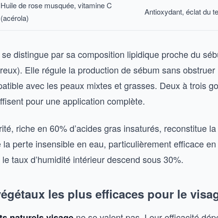
Huile de rose musquée, vitamine C
Antioxydant, éclat du te
(acérola)
ba se distingue par sa composition lipidique proche du s
reux). Elle régule la production de sébum sans obstruer 
atible avec les peaux mixtes et grasses. Deux à trois go
fisent pour une application complète.
ité, riche en 60% d’acides gras insaturés, reconstitue la
te la perte insensible en eau, particulièrement efficace en
 le taux d’humidité intérieur descend sous 30%.
végétaux les plus efficaces pour le visa
ne se valent pas. Leur efficacité dép
ts naturels visage