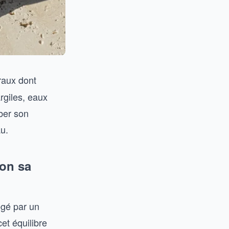
raux dont
rgiles, eaux
rber son
au.
lon sa
égé par un
et équilibre