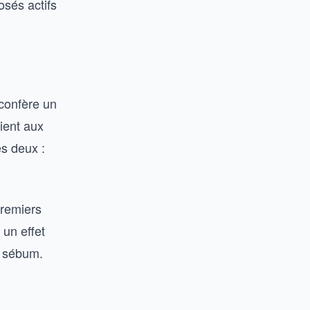
osés actifs
 confère un
vient aux
es deux :
premiers
 un effet
e sébum.