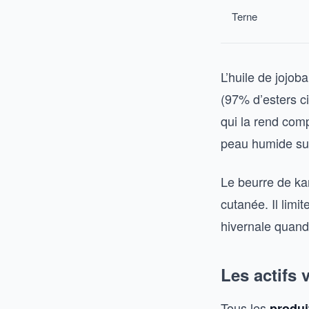
Terne
L’huile de jojo
(97% d’esters ci
qui la rend comp
peau humide suf
Le beurre de kar
cutanée. Il limi
hivernale quand
Les actifs 
Tous les
produi