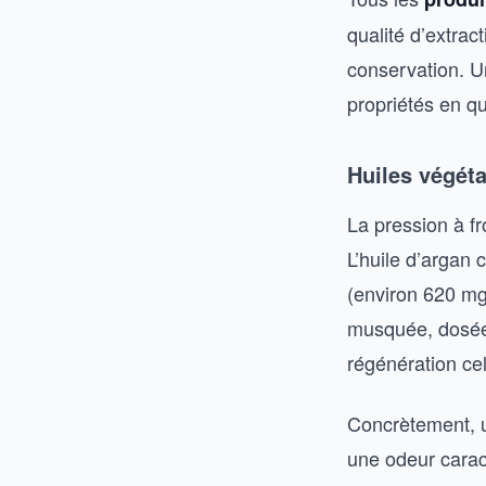
qualité d’extrac
conservation. U
propriétés en q
Huiles végéta
La pression à fr
L’huile d’argan 
(environ 620 mg/
musquée, dosée 
régénération cel
Concrètement, un
une odeur caract