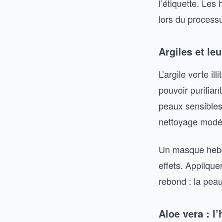
l’étiquette. Les
lors du process
Argiles et le
L’argile verte i
pouvoir purifian
peaux sensibles
nettoyage modé
Un masque hebdo
effets. Applique
rebond : la pea
Aloe vera : l