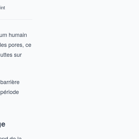
int
ébum humain
les pores, ce
uttes sur
 barrière
 période
ge
end de la