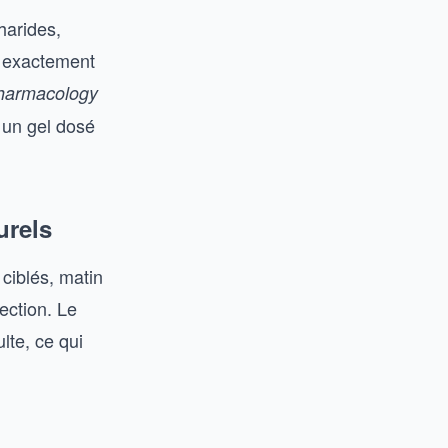
harides,
d exactement
pharmacology
r un gel dosé
urels
 ciblés, matin
ection. Le
lte, ce qui