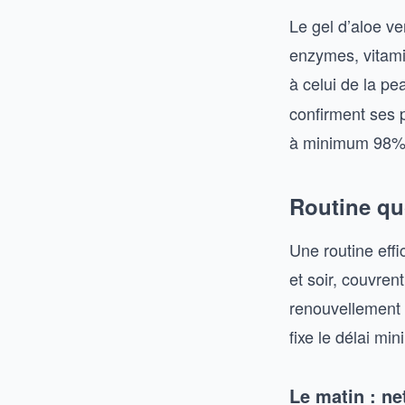
Le gel d’aloe ve
enzymes, vitami
à celui de la p
confirment ses p
à minimum 98% d
Routine qu
Une routine effi
et soir, couvren
renouvellement 
fixe le délai mi
Le matin : ne