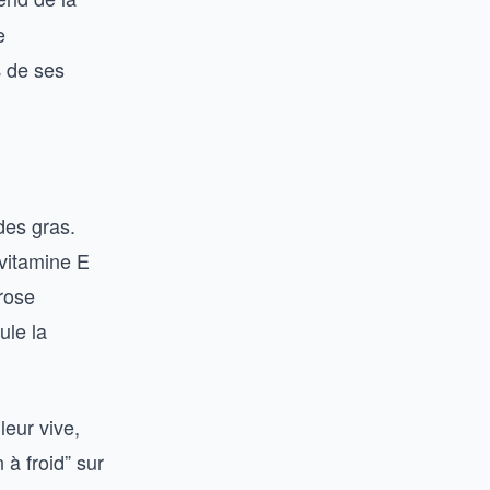
e
% de ses
des gras.
 vitamine E
 rose
ule la
leur vive,
 à froid” sur