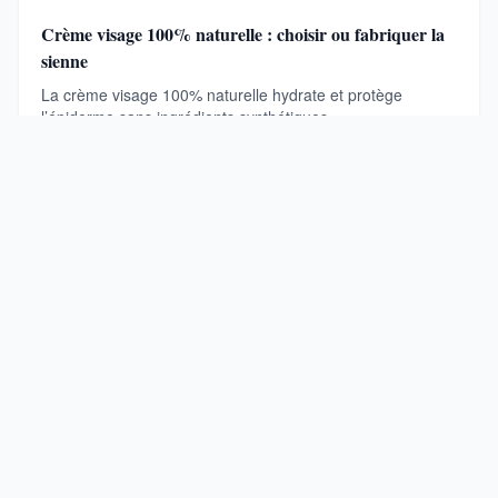
Crème visage 100% naturelle : choisir ou fabriquer la
sienne
La crème visage 100% naturelle hydrate et protège
l’épiderme sans ingrédients synthétiques, …
GigiBeauty
Votre guide beauté holistique : soins, bien-être, cosmétiques
naturels et lifestyle sain pour révéler votre éclat au quotidien
RUBRIQUES
Beauté
Santé & Bien-être