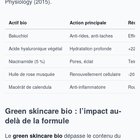
Physiology (2015).
Actif bio
Action principale
Résul
Bakuchiol
Anti-rides, anti-taches
Effic
Acide hyaluronique végétal
Hydratation profonde
+22 %
Niacinamide (5 %)
Pores, éclat
Teint
Huile de rose musquée
Renouvellement cellulaire
-20 %
Macérât de calendula
Anti-inflammatoire
Rouge
Green skincare bio : l’impact au-
delà de la formule
Le
dépasse le contenu du
green skincare bio