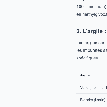
100+ minimum) e
en méthylglyoxal
3. L’argile 
Les argiles sont
les impuretés s
spécifiques.
Argile
Verte (montmorill
Blanche (kaolin)