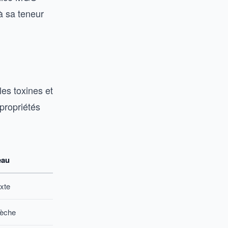
à sa teneur
les toxines et
propriétés
eau
xte
sèche