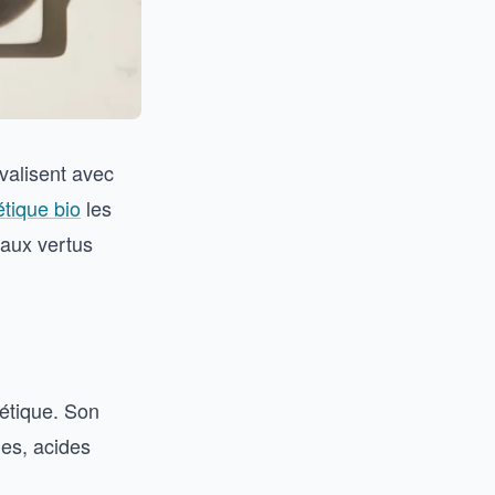
ivalisent avec
tique bio
les
 aux vertus
métique. Son
mes, acides