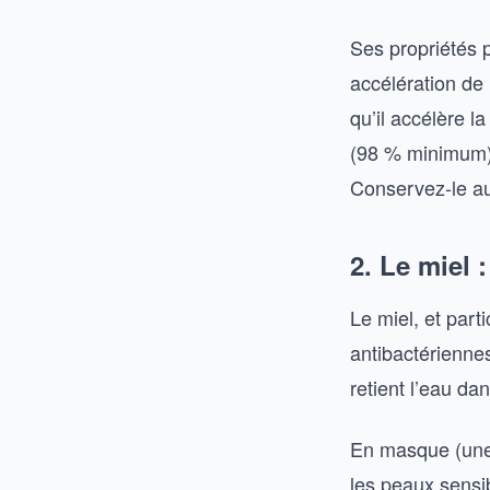
Ses propriétés p
accélération de
qu’il accélère l
(98 % minimum)
Conservez-le au 
2. Le miel 
Le miel, et par
antibactériennes,
retient l’eau da
En masque (une c
les peaux sensi