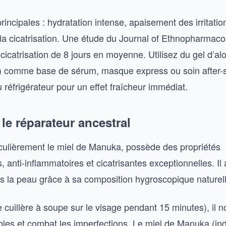
rincipales : hydratation intense, apaisement des irritatio
 la cicatrisation. Une étude du Journal of Ethnopharmac
a cicatrisation de 8 jours en moyenne. Utilisez du gel d’al
 comme base de sérum, masque express ou soin after-
réfrigérateur pour un effet fraîcheur immédiat.
: le réparateur ancestral
ticulièrement le miel de Manuka, possède des propriétés
 anti-inflammatoires et cicatrisantes exceptionnelles. Il a
ns la peau grâce à sa composition hygroscopique naturell
uillère à soupe sur le visage pendant 15 minutes), il no
bles et combat les imperfections. Le miel de Manuka (i