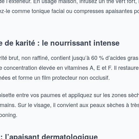
 de l’extérieur. En usage maison, infusez un thé vert fort,
lisez-le comme tonique facial ou compresses apaisantes p
e de karité : le nourrissant intense
ité brut, non raffiné, contient jusqu’à 60 % d’acides gras
e concentration élevée en vitamines A, E et F. Il restaur
ées et forme un film protecteur non occlusif.
isette entre vos paumes et appliquez sur les zones sèc
 mains. Sur le visage, il convient aux peaux sèches à tr
ooning.
 : l’apaisant dermatologique