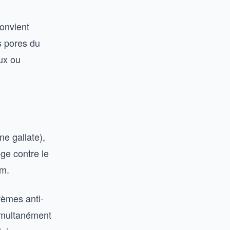
convient
s pores du
ux ou
e gallate),
ège contre le
um.
rèmes anti-
 simultanément