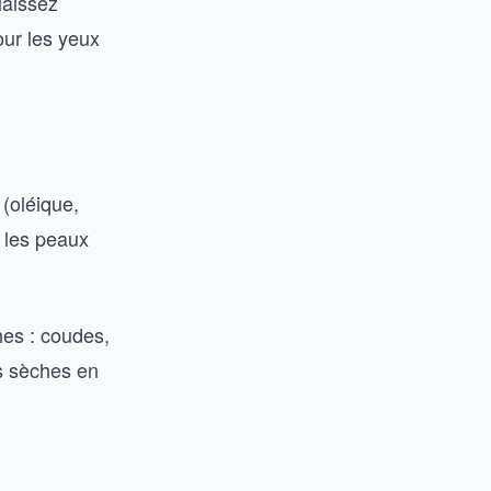
 laissez
our les yeux
 (oléique,
e les peaux
hes : coudes,
ès sèches en