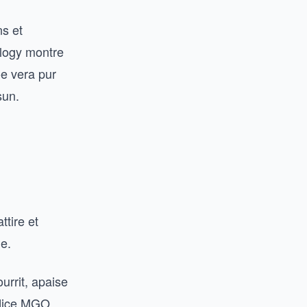
ns et
ology montre
oe vera pur
sun.
ttire et
e.
urrit, apaise
ndice MGO