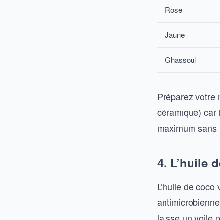
Rose
Jaune
Ghassoul
Préparez votre m
céramique) car 
maximum sans la
4. L’huile 
L’huile de coco 
antimicrobiennes
laisse un voile 