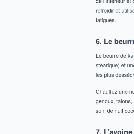
de l’intérieur et
refroidir et uti
fatigués.
6. Le beurr
Le beurre de kar
stéarique) et un
les plus desséch
Chauffez une no
genoux, talons,
soin de nuit coc
7. L’avoine