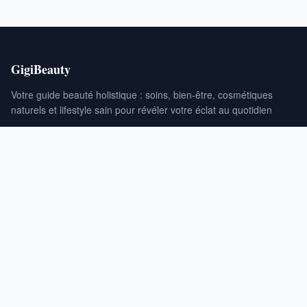
GigiBeauty
Votre guide beauté holistique : soins, bien-être, cosmétiques
naturels et lifestyle sain pour révéler votre éclat au quotidien
RUBRIQUES
Beauté
Santé & Bien-être
Beauté Naturelle
Fitness & Lifestyle
INFORMATIONS
À propos