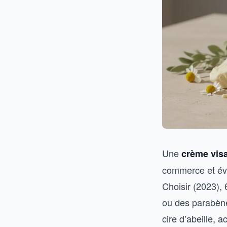
Une
crème visa
commerce et évi
Choisir (2023),
ou des parabène
cire d’abeille, 