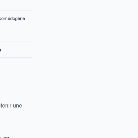
n comédogène
r
btenir une
x en