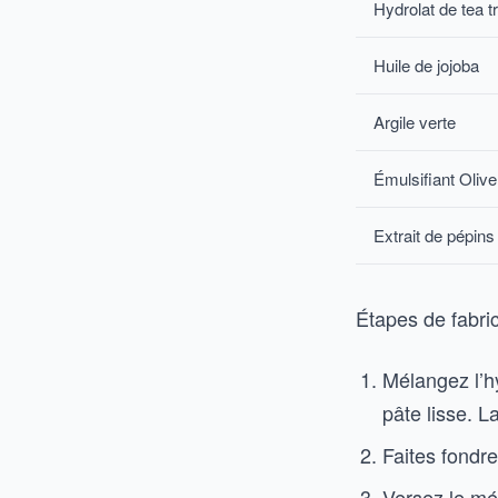
Hydrolat de tea t
Huile de jojoba
Argile verte
Émulsifiant Oliv
Extrait de pépi
Étapes de fabri
Mélangez l’hy
pâte lisse. L
Faites fondre
Versez le mé