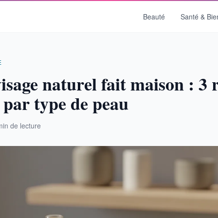
Beauté
Santé & Bie
E
sage naturel fait maison : 3 r
s par type de peau
min de lecture