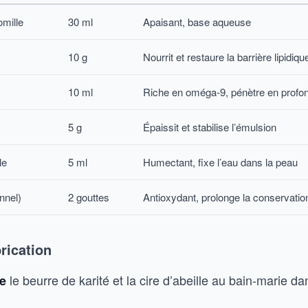
mille
30 ml
Apaisant, base aqueuse
10 g
Nourrit et restaure la barrière lipidiqu
10 ml
Riche en oméga-9, pénètre en profo
5 g
Épaissit et stabilise l’émulsion
le
5 ml
Humectant, fixe l’eau dans la peau
nnel)
2 gouttes
Antioxydant, prolonge la conservatio
rication
le beurre de karité et la cire d’abeille au bain-marie d
re