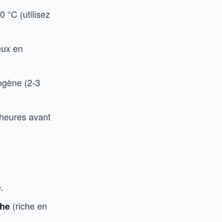
0 °C (utilisez
eux en
ogène (2-3
2 heures avant
.
(riche en
che