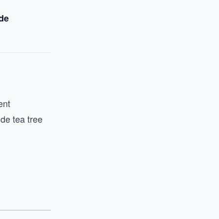
 de
ent
 de tea tree