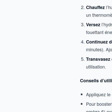
l’h
Chauffez
un thermomèt
l’hyd
Versez
fouettant én
Continuez d
minutes). Ajo
Transvasez
utilisation.
Conseils d’util
Appliquez le
Pour booster 
oméga-6) ava