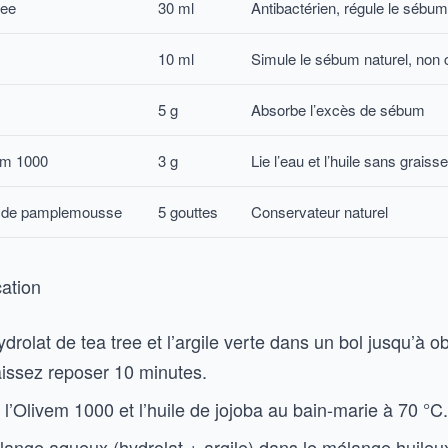
ree
30 ml
Antibactérien, régule le sébum
10 ml
Simule le sébum naturel, no
5 g
Absorbe l’excès de sébum
em 1000
3 g
Lie l’eau et l’huile sans graisse
ns de pamplemousse
5 gouttes
Conservateur naturel
cation
drolat de tea tree et l’argile verte dans un bol jusqu’à o
aissez reposer 10 minutes.
 l’Olivem 1000 et l’huile de jojoba au bain-marie à 70 °C.
lange aqueux (hydrolat + argile) dans le mélange huileu