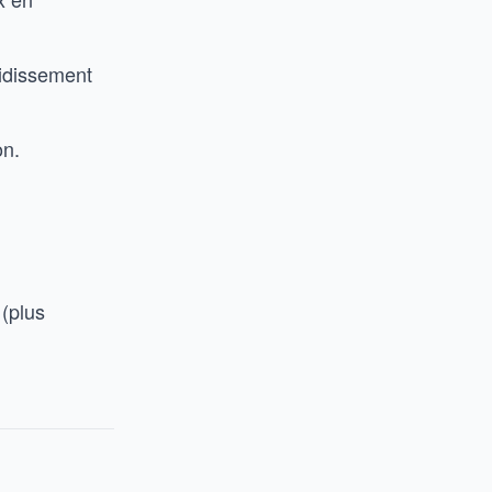
oidissement
on.
 (plus