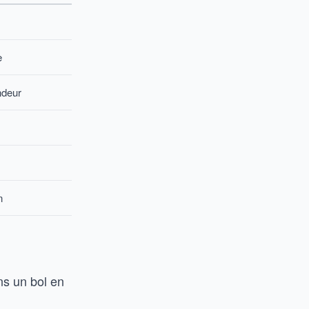
e
ndeur
n
ans un bol en