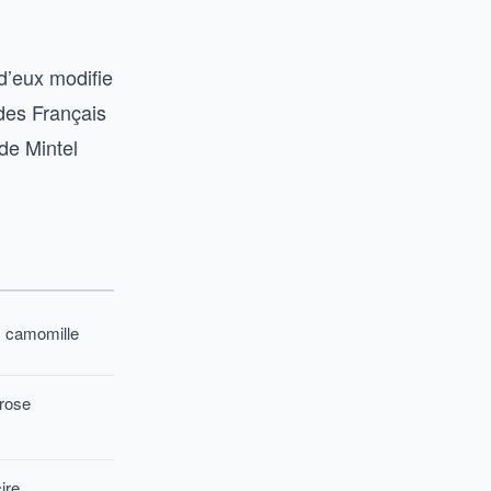
d’eux modifie
 des Français
de Mintel
, camomille
 rose
ire