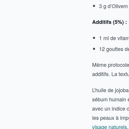
3 g d’Olivem
Additifs (5%) :
1 ml de vita
12 gouttes d
Même protocole d
additifs. La tex
L’huile de jojob
sébum humain et 
avec un indice c
les peaux à imp
visage naturels