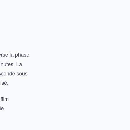
rse la phase
inutes. La
escende sous
isé.
film
le