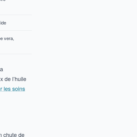
ide
oe vera,
la
x de l’huile
r les soins
m chute de