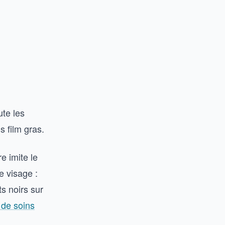
ute les
s film gras.
e imite le
e visage :
s noirs sur
 de soins