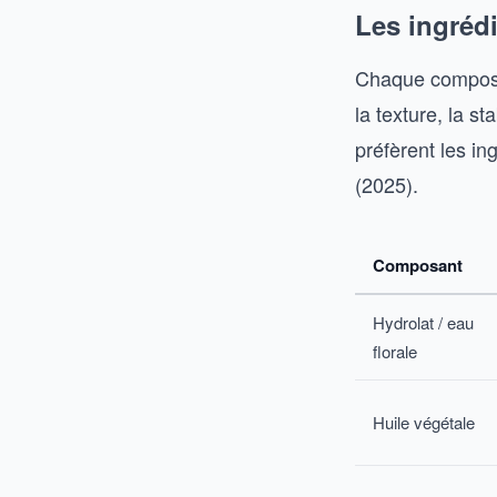
Les ingréd
Chaque composan
la texture, la s
préfèrent les in
(2025).
Composant
Hydrolat / eau
florale
Huile végétale