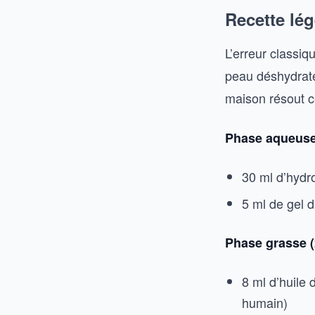
Recette lé
L’erreur classi
peau déshydrat
maison résout c
Phase aqueuse
30 ml d’hydro
5 ml de gel 
Phase grasse (
8 ml d’huile
humain)