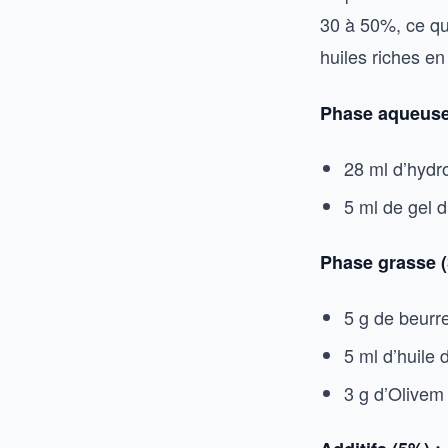
30 à 50%, ce qui
huiles riches en
Phase aqueuse
28 ml d’hydr
5 ml de gel 
Phase grasse (
5 g de beurre
5 ml d’huile 
3 g d’Olivem