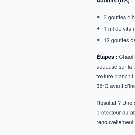
Additifs (5%) :
3 gouttes d’
1 ml de vita
12 gouttes d
Chauff
Étapes :
aqueuse sur la 
texture blanchi
35°C avant d’inc
Résultat ? Une 
protecteur durab
renouvellement c