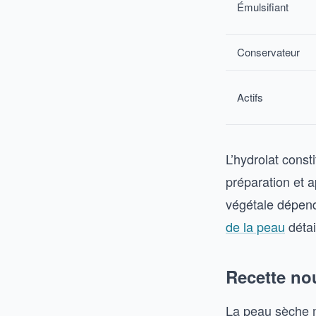
Émulsifiant
Conservateur
Actifs
L’hydrolat const
préparation et a
végétale dépen
de la peau
détai
Recette no
La peau sèche m