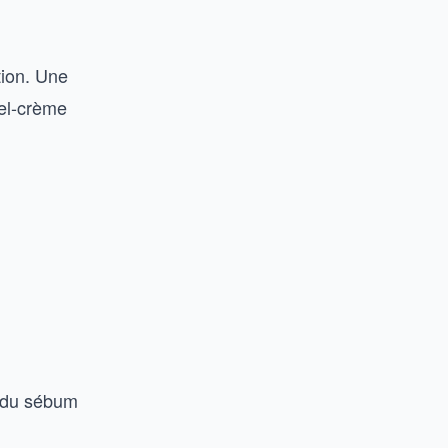
tion. Une
el-crème
e du sébum